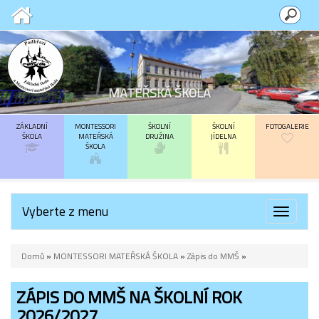
MATEŘSKÁ ŠKOLA
ZÁKLADNÍ
MONTESSORI
ŠKOLNÍ
ŠKOLNÍ
FOTOGALERIE
ŠKOLA
MATEŘSKÁ
DRUŽINA
JÍDELNA
ŠKOLA
Vyberte z menu
Toggle
navigat
Domů
»
MONTESSORI MATEŘSKÁ ŠKOLA
»
Zápis do MMŠ
»
ZÁPIS DO MMŠ NA ŠKOLNÍ ROK
2026/2027