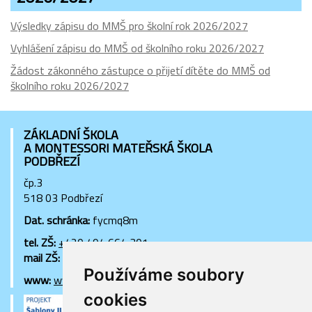
Výsledky zápisu do MMŠ pro školní rok 2026/2027
Vyhlášení zápisu do MMŠ od školního roku 2026/2027
Žádost zákonného zástupce o přijetí dítěte do MMŠ od
školního roku 2026/2027
ZÁKLADNÍ ŠKOLA
A MONTESSORI MATEŘSKÁ ŠKOLA
PODBŘEZÍ
čp.3
518 03 Podbřezí
Dat. schránka:
fycmq8m
tel. ZŠ:
+420 494 664 301
mail ZŠ:
zs.podbrezi@centrum.cz
Používáme soubory
www:
www.zs-ms-podbrezi.cz
cookies