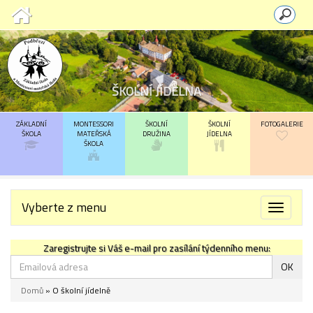
ŠKOLNÍ JÍDELNA
ZÁKLADNÍ
MONTESSORI
ŠKOLNÍ
ŠKOLNÍ
FOTOGALERIE
ŠKOLA
MATEŘSKÁ
DRUŽINA
JÍDELNA
ŠKOLA
Vyberte z menu
Toggle
navigat
Zaregistrujte si Váš e-mail pro zasílání týdenního menu:
OK
Domů
» O školní jídelně