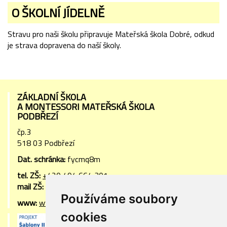
O ŠKOLNÍ JÍDELNĚ
Stravu pro naši školu připravuje Mateřská škola Dobré, odkud
je strava dopravena do naší školy.
ZÁKLADNÍ ŠKOLA
A MONTESSORI MATEŘSKÁ ŠKOLA
PODBŘEZÍ
čp.3
518 03 Podbřezí
Dat. schránka:
fycmq8m
tel. ZŠ:
+420 494 664 301
mail ZŠ:
zs.podbrezi@centrum.cz
Používáme soubory
www:
www.zs-ms-podbrezi.cz
cookies